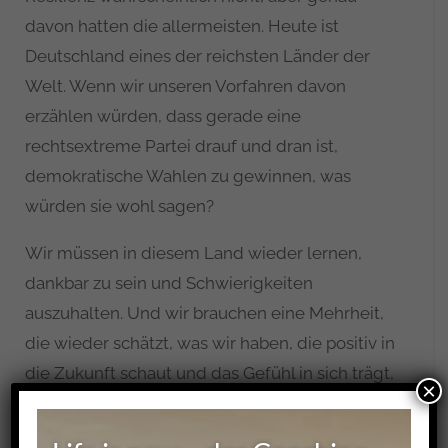
davon hatten die allermeisten. Heute ist
Deutschland eines der reichsten Länder der
Welt. Wenn wir unseren Vorfahren davon
erzählen würden, dass gerade eine
rechtsextreme Partei drauf und dran ist,
demokratische Wahlen zu gewinnen, was
würden sie wohl sagen?
Wir müssen in diesem Land wieder lernen,
dankbar zu sein und Schwierigkeiten
auszuhalten. Und wir brauchen eine Mehrheit,
die wieder schätzt, was wir haben, die positiv in
die Zukunft schaut und das Gefühl in sich trägt,
×
wir packen das!