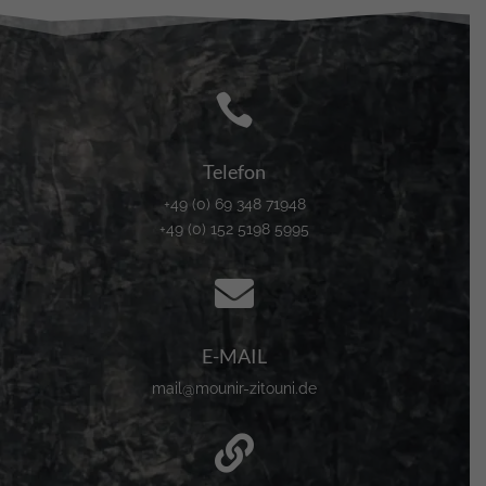

Telefon
+49 (0) 69 348 71948
+49 (0) 152 5198 5995

E-MAIL
mail@mounir-zitouni.de
