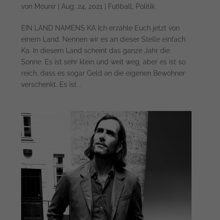
von
Mounir
|
Aug. 24, 2021
|
Fußball
,
Politik
EIN LAND NAMENS KA Ich erzähle Euch jetzt von
einem Land. Nennen wir es an dieser Stelle einfach
Ka. In diesem Land scheint das ganze Jahr die
Sonne. Es ist sehr klein und weit weg, aber es ist so
reich, dass es sogar Geld an die eigenen Bewohner
verschenkt. Es ist...