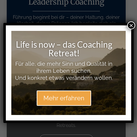
Leadership Coaching
Führung beginnt bei dir – deiner Haltung, deiner
Klarheit, deiner Präsenz. Ich begleite dich als
×
Sparringspartner in deiner Führungsrolle –
reflektierend, fordernd, unterstützend.
Life is now – das Coaching
Retreat!
Mehr erfahren
Für alle, die mehr Sinn und Qualität in
ihrem Leben suchen.
Und konkret etwas verändern wollen.
Life Coaching
Mehr erfahren
Lebensqualität beginnt bei dir – deiner Klarheit,
deiner Authentizität, deiner Lebendigkeit. Ich
begleite dich als Coach – klärend, stärkend,
ermutigend. In Einzelsessions, Workshops oder
Retreats.