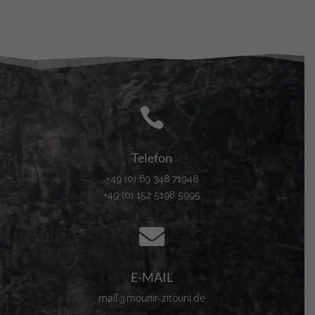

Telefon
+49 (0) 69 348 71948
+49 (0) 152 5198 5995

E-MAIL
mail@mounir-zitouni.de