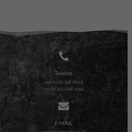

Telefon
+49 (0) 69 348 71948
+49 (0) 152 5198 5995

E-MAIL
mail@mounir-zitouni.de