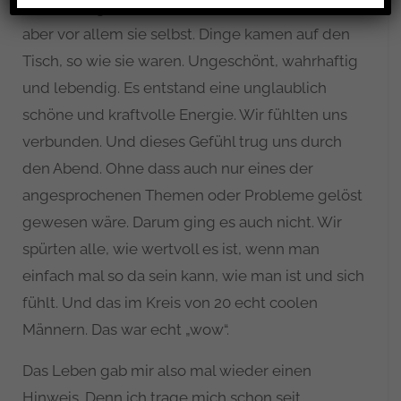
absolut ungewöhnlich war. Das berührte mich,
aber vor allem sie selbst. Dinge kamen auf den
Tisch, so wie sie waren. Ungeschönt, wahrhaftig
und lebendig. Es entstand eine unglaublich
schöne und kraftvolle Energie. Wir fühlten uns
verbunden. Und dieses Gefühl trug uns durch
den Abend. Ohne dass auch nur eines der
angesprochenen Themen oder Probleme gelöst
gewesen wäre. Darum ging es auch nicht. Wir
spürten alle, wie wertvoll es ist, wenn man
einfach mal so da sein kann, wie man ist und sich
fühlt. Und das im Kreis von 20 echt coolen
Männern. Das war echt „wow“.
Das Leben gab mir also mal wieder einen
Hinweis. Denn ich trage mich schon seit