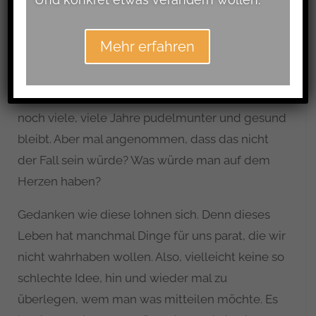
Kein schönes Thema, aber ein wichtiges. Man
sollte sich deshalb hin und wieder die Frage
Mehr erfahren
stellen: Gibt es etwas in meinem Leben, was
offen ist, was ich jemanden noch sagen will?
Natürlich sollte man davon ausgehen, dass man
noch viele, viele Jahre pudelmunter und gesund
bleibt. Aber mal angenommen, dass das nicht
der Fall sein würde? Was würde man auf dem
Herzen haben?
Gedanken wie diese lohnen sich. Denn dieses
Leben hat manchmal Dinge für uns parat, die wir
nicht wahrhaben wollen. Also, vielleicht keine so
schlechte Idee, hin und wieder mal zu
überlegen, wem man was mitteilen möchte. Es