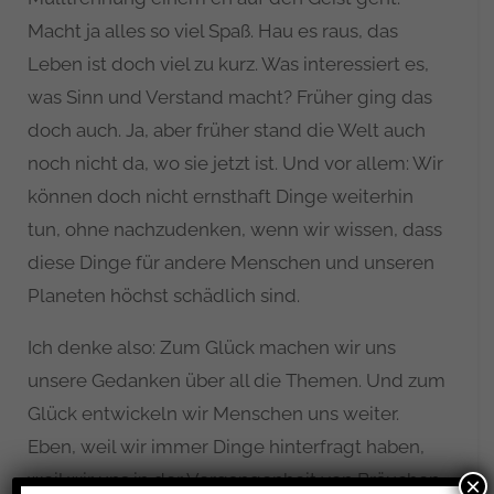
Macht ja alles so viel Spaß. Hau es raus, das
Leben ist doch viel zu kurz. Was interessiert es,
was Sinn und Verstand macht? Früher ging das
doch auch. Ja, aber früher stand die Welt auch
noch nicht da, wo sie jetzt ist. Und vor allem: Wir
können doch nicht ernsthaft Dinge weiterhin
tun, ohne nachzudenken, wenn wir wissen, dass
diese Dinge für andere Menschen und unseren
Planeten höchst schädlich sind.
Ich denke also: Zum Glück machen wir uns
unsere Gedanken über all die Themen. Und zum
Glück entwickeln wir Menschen uns weiter.
Eben, weil wir immer Dinge hinterfragt haben,
weil wir uns in der Vergangenheit von Bräuchen
×