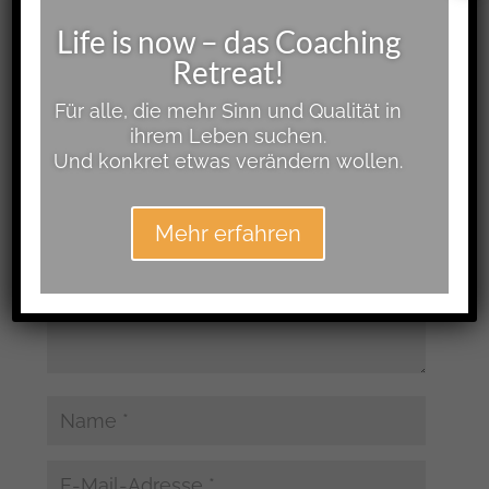
Life is now – das Coaching
Retreat!
Kommentar absenden
Für alle, die mehr Sinn und Qualität in
ihrem Leben suchen.
Deine E-Mail-Adresse wird nicht veröffentlicht.
Und konkret etwas verändern wollen.
Erforderliche Felder sind mit
*
markiert
Mehr erfahren