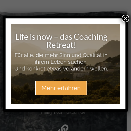
×
Life is now – das Coaching

Retreat!
Telefon
Für alle, die mehr Sinn und Qualität in
ihrem Leben suchen.
+49 (0) 69 348 71948
Und konkret etwas verändern wollen.
+49 (0) 152 5198 5995

Mehr erfahren
E-MAIL
mail@mounir-zitouni.de
